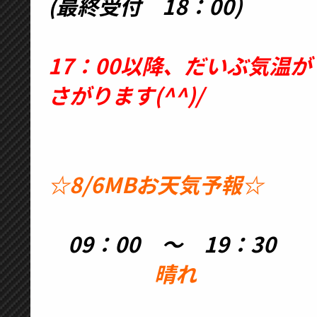
(最終受付 18：00)
17：00以降、だいぶ気温が
さがります(^^)/
☆8/6MBお天気予報☆
09：00 ～ 19：30
晴れ