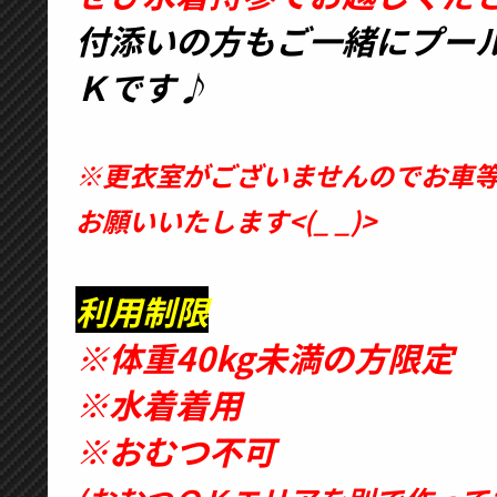
付添いの方もご一緒にプー
Ｋです♪
※更衣室がございませんのでお車
お願いいたします<(_ _)>
利用制限
※体重40kg未満の方限定
※水着着用
※おむつ不可