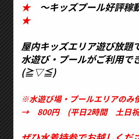
★
～キッズプール好評稼
★
屋内キッズエリア遊び放題
水遊び・プールがご利用で
(≧▽≦)
※水遊び場・プールエリアのみ
→ 800円 (平日2時間 土日
ぜひ水着持参でお越しくだ